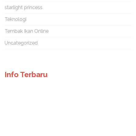
starlight princess
Teknologi
Tembak Ikan Online
Uncategorized
Info Terbaru