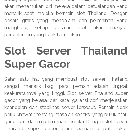
akan menemukan diri mereka dalam petualangan yang
menarik saat mereka bermain slot Thailand. Dengan
desain grafis yang mendalam dan permainan yang
menghibur, setiap putaran slot akan menjadi
pengalaman yang tidak terlupakan.
Slot Server Thailand
Super Gacor
Salah satu hal yang membuat slot server Thailand
sangat menarik bagi para pemain adalah tingkat
keakuratannya yang tinggi. Slot server Thailand super
gacor, yang berasal dari kata “garansi cor”, menjelaskan
keandalan dan stabilitas server tersebut. Pemain tidak
perlu khawatir tentang masalah koneksi yang buruk atau
gangguan dalam permainan mereka. Dengan slot server
Thailand super gacor, para pemain dapat fokus