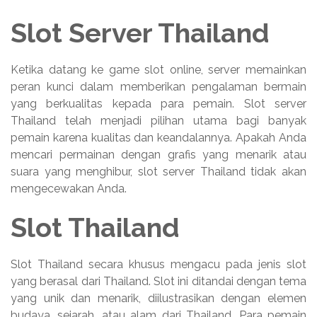
Slot Server Thailand
Ketika datang ke game slot online, server memainkan
peran kunci dalam memberikan pengalaman bermain
yang berkualitas kepada para pemain. Slot server
Thailand telah menjadi pilihan utama bagi banyak
pemain karena kualitas dan keandalannya. Apakah Anda
mencari permainan dengan grafis yang menarik atau
suara yang menghibur, slot server Thailand tidak akan
mengecewakan Anda.
Slot Thailand
Slot Thailand secara khusus mengacu pada jenis slot
yang berasal dari Thailand. Slot ini ditandai dengan tema
yang unik dan menarik, diilustrasikan dengan elemen
budaya, sejarah, atau alam dari Thailand. Para pemain