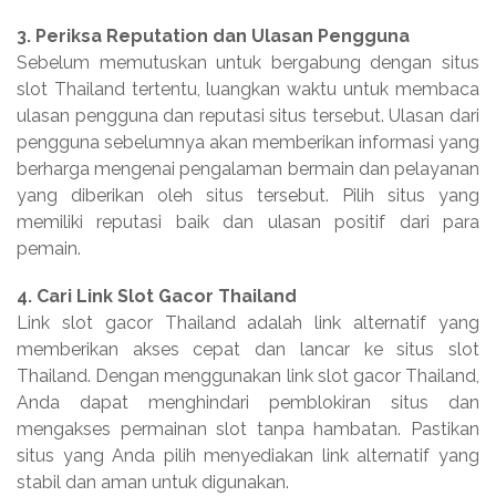
3. Periksa Reputation dan Ulasan Pengguna
Sebelum memutuskan untuk bergabung dengan situs
slot Thailand tertentu, luangkan waktu untuk membaca
ulasan pengguna dan reputasi situs tersebut. Ulasan dari
pengguna sebelumnya akan memberikan informasi yang
berharga mengenai pengalaman bermain dan pelayanan
yang diberikan oleh situs tersebut. Pilih situs yang
memiliki reputasi baik dan ulasan positif dari para
pemain.
4. Cari Link Slot Gacor Thailand
Link slot gacor Thailand adalah link alternatif yang
memberikan akses cepat dan lancar ke situs slot
Thailand. Dengan menggunakan link slot gacor Thailand,
Anda dapat menghindari pemblokiran situs dan
mengakses permainan slot tanpa hambatan. Pastikan
situs yang Anda pilih menyediakan link alternatif yang
stabil dan aman untuk digunakan.