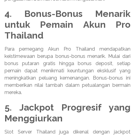
4. Bonus-Bonus Menarik
untuk Pemain Akun Pro
Thailand
Para pemegang Akun Pro Thailand mendapatkan
keistimewaan berupa bonus-bonus menarik. Mulai dari
bonus putaran gratis hingga bonus deposit, setiap
pemain dapat menikmati keuntungan eksklusif yang
meningkatkan peluang kemenangan. Bonus-bonus ini
memberikan nilai tambah dalam petualangan bermain
mereka.
5. Jackpot Progresif yang
Menggiurkan
Slot Server Thailand juga dikenal dengan jackpot