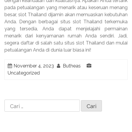
dengan keandalan dan kualitasnya. Apakah Anda tertarik
pada petualangan yang menarik atau keseruan menang
besar, slot Thailand dijamin akan memuaskan kebutuhan
Anda. Dengan berbagai situs slot Thailand terkemuka
yang tersedia, Anda dapat menjelajahi permainan
menarik dari kenyamanan rumah Anda sendiri. Jadi,
segera daftar di salah satu situs slot Thailand dan mulai
petualangan Anda di dunia luar biasa ini!
November 4, 2023
Butheas
Uncategorized
Cari
untuk: