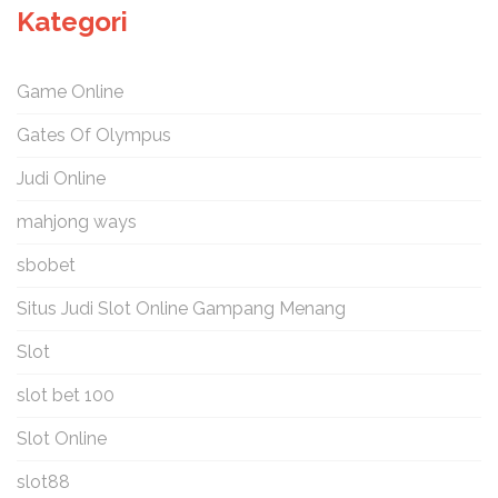
Kategori
Game Online
Gates Of Olympus
Judi Online
mahjong ways
sbobet
Situs Judi Slot Online Gampang Menang
Slot
slot bet 100
Slot Online
slot88