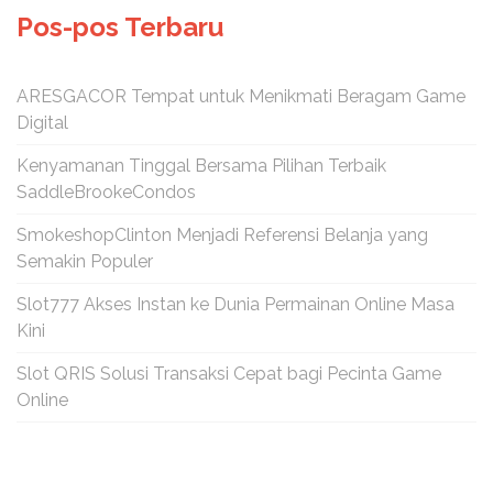
Pos-pos Terbaru
ARESGACOR Tempat untuk Menikmati Beragam Game
Digital
Kenyamanan Tinggal Bersama Pilihan Terbaik
SaddleBrookeCondos
SmokeshopClinton Menjadi Referensi Belanja yang
Semakin Populer
Slot777 Akses Instan ke Dunia Permainan Online Masa
Kini
Slot QRIS Solusi Transaksi Cepat bagi Pecinta Game
Online