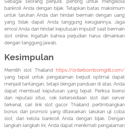
Sebagai seorang penjudi, penting untuk mengelola
bankroll Anda dengan bijak. Tetapkan batas maksimum
untuk taruhan Anda dan hindari bermain dengan uang
yang tidak dapat Anda tanggung kerugiannya. Jaga
emosi Anda dan hindari keputusan impulsif saat bermain
slot online. Ingatlah bahwa perjudian harus dimainkan
dengan tanggung jawab.
Kesimpulan
Memilih slot Thailand
https://orderbombomgrill.com/
yang tepat untuk pengalaman berjudi optimal dapat
menjadi tantangan, tetapi dengan panduan di atas, Anda
dapat membuat keputusan yang tepat. Periksa lisensi
dan reputasi situs, cek ketersediaan slot dari server
terkenal, cari link slot gacor Thailand, pertimbangkan
bonus dan promosi yang ditawarkan, lakukan uji coba
slot, dan kelola bankroll Anda dengan bijak. Dengan
langkah-langkah ini, Anda dapat menikmati pengalaman