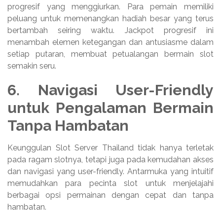
progresif yang menggiurkan. Para pemain memiliki
peluang untuk memenangkan hadiah besar yang terus
bertambah seiring waktu. Jackpot progresif ini
menambah elemen ketegangan dan antusiasme dalam
setiap putaran, membuat petualangan bermain slot
semakin seru.
6. Navigasi User-Friendly
untuk Pengalaman Bermain
Tanpa Hambatan
Keunggulan Slot Server Thailand tidak hanya terletak
pada ragam slotnya, tetapi juga pada kemudahan akses
dan navigasi yang user-friendly. Antarmuka yang intuitif
memudahkan para pecinta slot untuk menjelajahi
berbagai opsi permainan dengan cepat dan tanpa
hambatan.