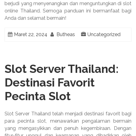
berjudi yang menyenangkan dan menguntungkan di slot
online Thailand. Semoga panduan ini bermanfaat bagi
Anda dan selamat bermain!
Maret 22, 2024
Butheas
Uncategorized
Slot Server Thailand:
Destinasi Favorit
Pecinta Slot
Slot Server Thailand telah menjadi destinasi favorit bagi
para pecinta slot, menawarkan pengalaman bermain
yang mengasyikkan dan penuh kegembiraan. Dengan
fitur-fitur unggul dan keamanan yang dihadirkan oleh