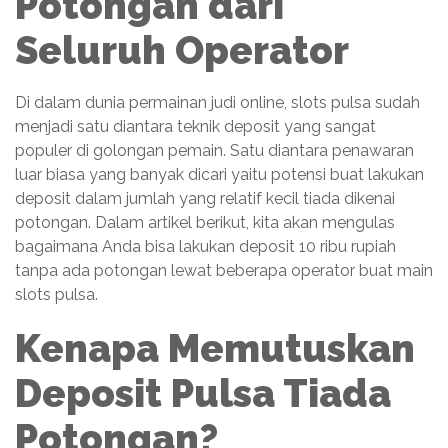
Potongan dari
Seluruh Operator
Di dalam dunia permainan judi online, slots pulsa sudah
menjadi satu diantara teknik deposit yang sangat
populer di golongan pemain. Satu diantara penawaran
luar biasa yang banyak dicari yaitu potensi buat lakukan
deposit dalam jumlah yang relatif kecil tiada dikenai
potongan. Dalam artikel berikut, kita akan mengulas
bagaimana Anda bisa lakukan deposit 10 ribu rupiah
tanpa ada potongan lewat beberapa operator buat main
slots pulsa.
Kenapa Memutuskan
Deposit Pulsa Tiada
Potongan?