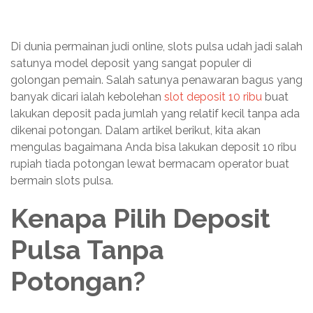
Di dunia permainan judi online, slots pulsa udah jadi salah
satunya model deposit yang sangat populer di
golongan pemain. Salah satunya penawaran bagus yang
banyak dicari ialah kebolehan
slot deposit 10 ribu
buat
lakukan deposit pada jumlah yang relatif kecil tanpa ada
dikenai potongan. Dalam artikel berikut, kita akan
mengulas bagaimana Anda bisa lakukan deposit 10 ribu
rupiah tiada potongan lewat bermacam operator buat
bermain slots pulsa.
Kenapa Pilih Deposit
Pulsa Tanpa
Potongan?