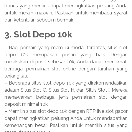
bonus yang menarik dapat meningkatkan peluang Anda
untuk meraih maxwin. Pastikan untuk membaca syarat
dan ketentuan sebelum bermain.
3. Slot Depo 10k
– Bagi pemain yang memiliki modal terbatas, situs slot
depo 10k merupakan pilihan yang baik. Dengan
melakukan deposit sebesar 10k, Anda dapat menikmati
berbagai permainan slot online dengan taruhan yang
terjangkau.
– Beberapa situs slot depo 10k yang direkomendasikan
adalah Situs Slot G, Situs Slot H, dan Situs Slot I. Mereka
menawarkan berbagai jenis permainan slot dengan
deposit minimal 10k.
– Memilih situs slot depo 10k dengan RTP live slot gacor
dapat meningkatkan peluang Anda untuk mendapatkan
kemenangan besar. Pastikan untuk memilih situs yang