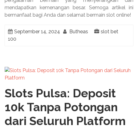
pengalaman bermain yang menyenangkan dan
mendapatkan kemenangan besar. Semoga artikel ini
bermanfaat bagi Anda dan selamat bermain slot online!
September 14, 2024
Butheas
slot bet
100
Slots Pulsa: Deposit
10k Tanpa Potongan
dari Seluruh Platform