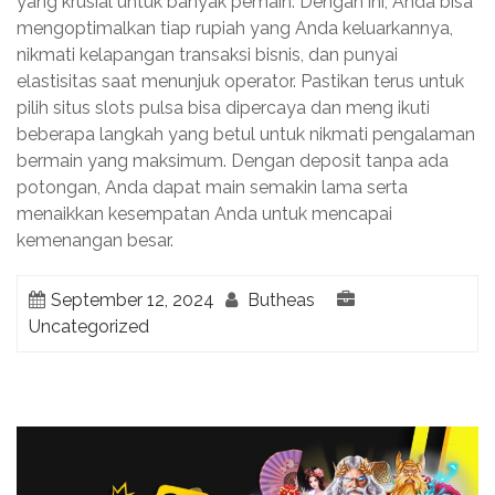
yang krusial untuk banyak pemain. Dengan ini, Anda bisa
mengoptimalkan tiap rupiah yang Anda keluarkannya,
nikmati kelapangan transaksi bisnis, dan punyai
elastisitas saat menunjuk operator. Pastikan terus untuk
pilih situs slots pulsa bisa dipercaya dan meng ikuti
beberapa langkah yang betul untuk nikmati pengalaman
bermain yang maksimum. Dengan deposit tanpa ada
potongan, Anda dapat main semakin lama serta
menaikkan kesempatan Anda untuk mencapai
kemenangan besar.
September 12, 2024
Butheas
Uncategorized