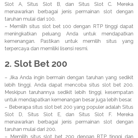
Slot A, Situs Slot B, dan Situs Slot C. Mereka
menawarkan berbagai jenis permainan slot dengan
taruhan mulai dari 100.
– Memilih situs slot bet 100 dengan RTP tinggi dapat
meningkatkan peluang Anda untuk mendapatkan
kemenangan. Pastikan untuk memilih situs yang
terpercaya dan memiliki lisensi resmi.
2. Slot Bet 200
– Jika Anda ingin bermain dengan taruhan yang sedikit
lebih tinggi, Anda dapat mencoba situs slot bet 200.
Meskipun taruhannya sedikit lebih tinggi, kesempatan
untuk mendapatkan kemenangan besar juga lebih besar.
– Beberapa situs slot bet 200 yang populer adalah Situs
Slot D, Situs Slot E, dan Situs Slot F. Mereka
menawarkan berbagai jenis permainan slot dengan
taruhan mulai dari 200.
– Memilih situs slot bet 200 dengan RTP tinggi dan