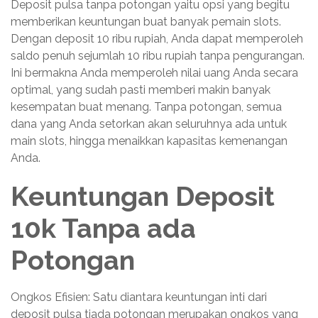
Deposit pulsa tanpa potongan yaitu opsi yang begitu
memberikan keuntungan buat banyak pemain slots.
Dengan deposit 10 ribu rupiah, Anda dapat memperoleh
saldo penuh sejumlah 10 ribu rupiah tanpa pengurangan.
Ini bermakna Anda memperoleh nilai uang Anda secara
optimal, yang sudah pasti memberi makin banyak
kesempatan buat menang. Tanpa potongan, semua
dana yang Anda setorkan akan seluruhnya ada untuk
main slots, hingga menaikkan kapasitas kemenangan
Anda.
Keuntungan Deposit
10k Tanpa ada
Potongan
Ongkos Efisien: Satu diantara keuntungan inti dari
deposit pulsa tiada potongan merupakan ongkos yang