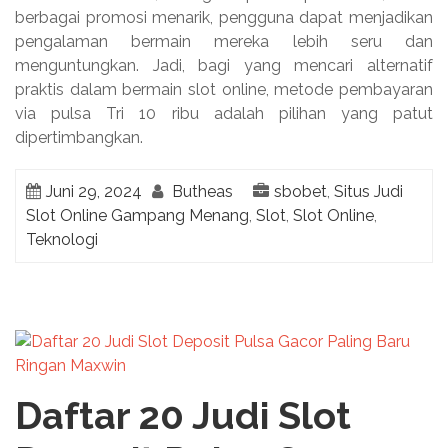
berbagai promosi menarik, pengguna dapat menjadikan
pengalaman bermain mereka lebih seru dan
menguntungkan. Jadi, bagi yang mencari alternatif
praktis dalam bermain slot online, metode pembayaran
via pulsa Tri 10 ribu adalah pilihan yang patut
dipertimbangkan.
Juni 29, 2024
Butheas
sbobet
,
Situs Judi
Slot Online Gampang Menang
,
Slot
,
Slot Online
,
Teknologi
Daftar 20 Judi Slot