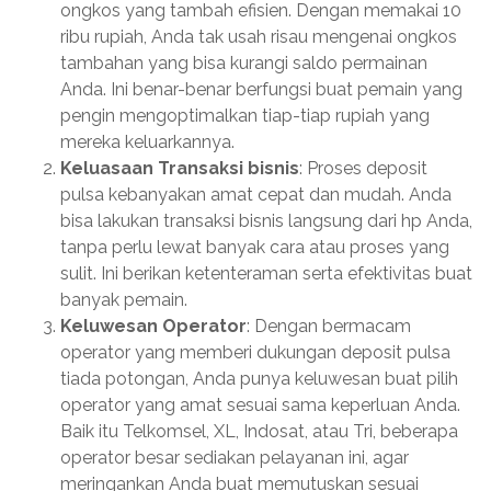
ongkos yang tambah efisien. Dengan memakai 10
ribu rupiah, Anda tak usah risau mengenai ongkos
tambahan yang bisa kurangi saldo permainan
Anda. Ini benar-benar berfungsi buat pemain yang
pengin mengoptimalkan tiap-tiap rupiah yang
mereka keluarkannya.
Keluasaan Transaksi bisnis
: Proses deposit
pulsa kebanyakan amat cepat dan mudah. Anda
bisa lakukan transaksi bisnis langsung dari hp Anda,
tanpa perlu lewat banyak cara atau proses yang
sulit. Ini berikan ketenteraman serta efektivitas buat
banyak pemain.
Keluwesan Operator
: Dengan bermacam
operator yang memberi dukungan deposit pulsa
tiada potongan, Anda punya keluwesan buat pilih
operator yang amat sesuai sama keperluan Anda.
Baik itu Telkomsel, XL, Indosat, atau Tri, beberapa
operator besar sediakan pelayanan ini, agar
meringankan Anda buat memutuskan sesuai