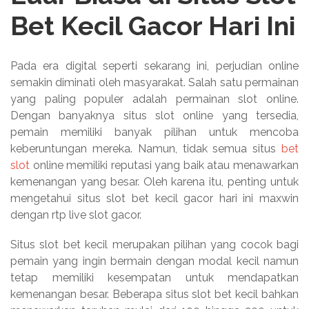
Bet Kecil Gacor Hari Ini
Pada era digital seperti sekarang ini, perjudian online
semakin diminati oleh masyarakat. Salah satu permainan
yang paling populer adalah permainan slot online.
Dengan banyaknya situs slot online yang tersedia,
pemain memiliki banyak pilihan untuk mencoba
keberuntungan mereka. Namun, tidak semua situs
bet
slot
online memiliki reputasi yang baik atau menawarkan
kemenangan yang besar. Oleh karena itu, penting untuk
mengetahui situs slot bet kecil gacor hari ini maxwin
dengan rtp live slot gacor.
Situs slot bet kecil merupakan pilihan yang cocok bagi
pemain yang ingin bermain dengan modal kecil namun
tetap memiliki kesempatan untuk mendapatkan
kemenangan besar. Beberapa situs slot bet kecil bahkan