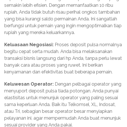
semakin lebih efisien. Dengan memanfaatkan 10 ribu
rupiah, Anda tidak butuh risau perihal ongkos tambahan
yang bisa kurangi saldo permainan Anda. Ini sangatlah
berfungsi untuk pemain yang ingin mengoptimalkan tiap
rupiah yang mereka keluarkannya.
Keluasaan Negosiasi:
Proses deposit pulsa normalnya
begitu cepat serta mudah. Anda bisa melaksanakan
transaksi bisnis langsung dari hp Anda, tanpa perlu lewat
banyak cara atau proses yang ruwet. Ini berikan
kenyamanan dan efektivitas buat beberapa pemain.
Keluwesan Operator:
Dengan pelbagai operator yang
menyuport deposit pulsa tiada potongan, Anda punyai
elastisitas untuk menunjuk operator yang paling sesuai
sama keperluan Anda. Baik itu Telkomsel, XL, Indosat,
atau Tri, sebagian besar operator besar menyiapkan
pelayanan ini, agar mempermudah Anda buat menunjuk
sesuai provider yang Anda pakai.