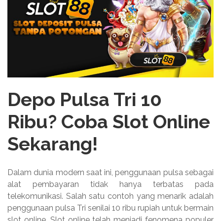
Depo Pulsa Tri 10
Ribu? Coba Slot Online
Sekarang!
Dalam dunia modern saat ini, penggunaan pulsa sebagai
alat pembayaran tidak hanya terbatas pada
telekomunikasi. Salah satu contoh yang menarik adalah
penggunaan pulsa Tri senilai 10 ribu rupiah untuk bermain
slot online. Slot online telah menjadi fenomena populer