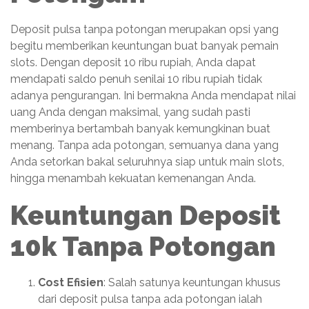
Deposit pulsa tanpa potongan merupakan opsi yang
begitu memberikan keuntungan buat banyak pemain
slots. Dengan deposit 10 ribu rupiah, Anda dapat
mendapati saldo penuh senilai 10 ribu rupiah tidak
adanya pengurangan. Ini bermakna Anda mendapat nilai
uang Anda dengan maksimal, yang sudah pasti
memberinya bertambah banyak kemungkinan buat
menang. Tanpa ada potongan, semuanya dana yang
Anda setorkan bakal seluruhnya siap untuk main slots,
hingga menambah kekuatan kemenangan Anda.
Keuntungan Deposit
10k Tanpa Potongan
Cost Efisien
: Salah satunya keuntungan khusus
dari deposit pulsa tanpa ada potongan ialah