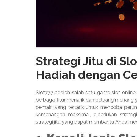
Strategi Jitu di S
Hadiah dengan C
Slot777 adalah salah satu game slot online 
berbagai fitur menarik dan peluang menan
pemain yang tertarik untuk mencoba perun
kemenangan maksimal, diperlukan strateg
strategi jitu yang dapat membantu Anda me