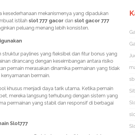
K
ada kesederhanaan mekanismenya yang dipadukan
mbuat istilah
slot 777 gacor
dan
slot gacor 777
nginkan peluang menang lebih konsisten.
Ga
Digunakan
Ga
struktur paylines yang fleksibel dan fitur bonus yang
Ju
mainan dirancang dengan keseimbangan antara risiko
ma
an pemain merasakan dinamika permainan yang tidak
n kenyamanan bermain.
sb
 simbol khusus menjadi daya tarik utama. Ketika pemain
Si
abet, mereka langsung terhubung dengan sistem yang
Sl
a permainan yang stabil dan responsif di berbagai
sl
ain Slot777
Sl