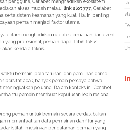
san pengguna, Ceriabet menghadirkan ekosistem
sl
yediakan akses mudah melalui
link slot 777
, Ceriabet
st
serta sistem keamanan yang kuat. Hal ini penting
cayaan pemain menjadi faktor utama.
Te
nsinya dalam menghadirkan update permainan dan event
Te
 yang profesional, pemain dapat lebih fokus
Un
 akan kendala teknis.
an waktu bermain, pola taruhan, dan pemilihan game
I
an bersifat acak, banyak pemain percaya bahwa
meningkatkan peluang. Dalam konteks ini, Ceriabet
mbantu pemain membuat keputusan lebih rasional
dorong pemain untuk bermain secara cerdas, bukan
an memanfaatkan data permainan dan fitur yang
sekadar istilah, melainkan pengalaman bermain yang