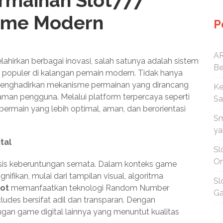
ermainan Slot777
ame Modern
P
AR
lahirkan berbagai inovasi, salah satunya adalah sistem
Be
 populer di kalangan pemain modern. Tidak hanya
menghadirkan mekanisme permainan yang dirancang
Ke
aman pengguna. Melalui platform terpercaya seperti
Sa
ermain yang lebih optimal, aman, dan berorientasi
Sm
ya
tal
Sl
On
asis keberuntungan semata. Dalam konteks game
nifikan, mulai dari tampilan visual, algoritma
Sl
lot
memanfaatkan teknologi Random Number
Ga
udes bersifat adil dan transparan. Dengan
gan game digital lainnya yang menuntut kualitas