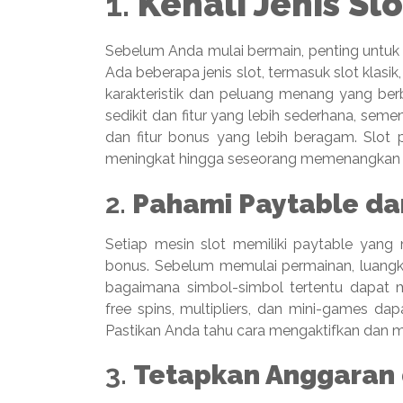
1.
Kenali Jenis Sl
Sebelum Anda mulai bermain, penting untuk m
Ada beberapa jenis slot, termasuk slot klasik, 
karakteristik dan peluang menang yang berbe
sedikit dan fitur yang lebih sederhana, sem
dan fitur bonus yang lebih beragam. Slot pr
meningkat hingga seseorang memenangkan h
2.
Pahami Paytable dan
Setiap mesin slot memiliki paytable yang m
bonus. Sebelum memulai permainan, luan
bagaimana simbol-simbol tertentu dapat 
free spins, multipliers, dan mini-games d
Pastikan Anda tahu cara mengaktifkan dan mem
3.
Tetapkan Anggaran 