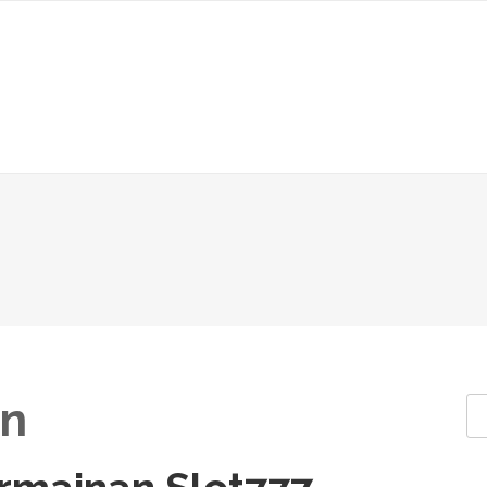
in
Ca
un