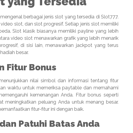
ot yang Tersedia
engenal berbagai jenis slot yang tersedia di Slot777.
video slot, dan slot progresif. Setiap jenis slot memiliki
da. Slot klasik biasanya memiliki payline yang lebih
entara video slot menawarkan grafik yang lebih menarik
ogresif, di sisi lain, menawarkan jackpot yang terus
adiah besar.
 Fitur Bonus
enunjukkan nilai simbol dan informasi tentang fitur
gkan waktu untuk memeriksa paytable dan memahami
memengaruhi kemenangan Anda. Fitur bonus seperti
apat meningkatkan peluang Anda untuk menang besar.
anfaatkan fitur-fitur ini dengan baik.
dan Patuhi Batas Anda