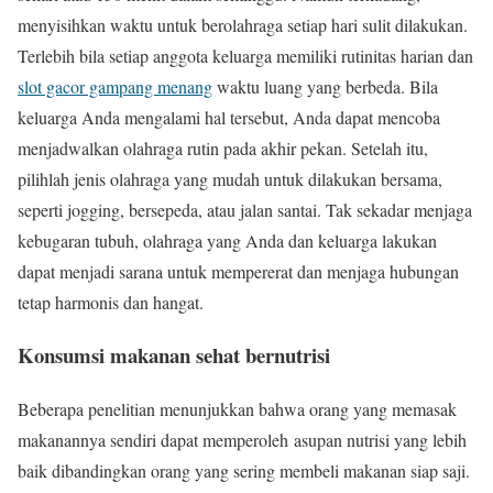
menyisihkan waktu untuk berolahraga setiap hari sulit dilakukan.
Terlebih bila setiap anggota keluarga memiliki rutinitas harian dan
slot gacor gampang menang
waktu luang yang berbeda. Bila
keluarga Anda mengalami hal tersebut, Anda dapat mencoba
menjadwalkan olahraga rutin pada akhir pekan. Setelah itu,
pilihlah jenis olahraga yang mudah untuk dilakukan bersama,
seperti jogging, bersepeda, atau jalan santai. Tak sekadar menjaga
kebugaran tubuh, olahraga yang Anda dan keluarga lakukan
dapat menjadi sarana untuk mempererat dan menjaga hubungan
tetap harmonis dan hangat.
Konsumsi makanan sehat bernutrisi
Beberapa penelitian menunjukkan bahwa orang yang memasak
makanannya sendiri dapat memperoleh asupan nutrisi yang lebih
baik dibandingkan orang yang sering membeli makanan siap saji.