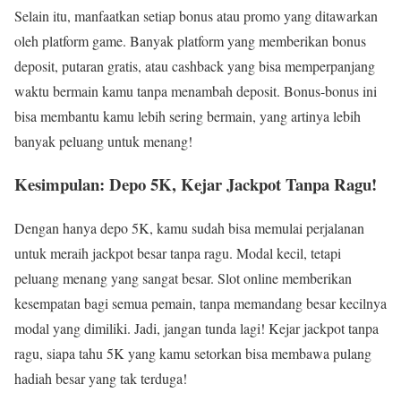
Selain itu, manfaatkan setiap bonus atau promo yang ditawarkan
oleh platform game. Banyak platform yang memberikan bonus
deposit, putaran gratis, atau cashback yang bisa memperpanjang
waktu bermain kamu tanpa menambah deposit. Bonus-bonus ini
bisa membantu kamu lebih sering bermain, yang artinya lebih
banyak peluang untuk menang!
Kesimpulan: Depo 5K, Kejar Jackpot Tanpa Ragu!
Dengan hanya depo 5K, kamu sudah bisa memulai perjalanan
untuk meraih jackpot besar tanpa ragu. Modal kecil, tetapi
peluang menang yang sangat besar. Slot online memberikan
kesempatan bagi semua pemain, tanpa memandang besar kecilnya
modal yang dimiliki. Jadi, jangan tunda lagi! Kejar jackpot tanpa
ragu, siapa tahu 5K yang kamu setorkan bisa membawa pulang
hadiah besar yang tak terduga!