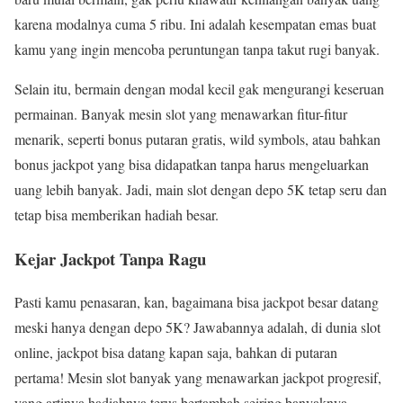
karena modalnya cuma 5 ribu. Ini adalah kesempatan emas buat
kamu yang ingin mencoba peruntungan tanpa takut rugi banyak.
Selain itu, bermain dengan modal kecil gak mengurangi keseruan
permainan. Banyak mesin slot yang menawarkan fitur-fitur
menarik, seperti bonus putaran gratis, wild symbols, atau bahkan
bonus jackpot yang bisa didapatkan tanpa harus mengeluarkan
uang lebih banyak. Jadi, main slot dengan depo 5K tetap seru dan
tetap bisa memberikan hadiah besar.
Kejar Jackpot Tanpa Ragu
Pasti kamu penasaran, kan, bagaimana bisa jackpot besar datang
meski hanya dengan depo 5K? Jawabannya adalah, di dunia slot
online, jackpot bisa datang kapan saja, bahkan di putaran
pertama! Mesin slot banyak yang menawarkan jackpot progresif,
yang artinya hadiahnya terus bertambah seiring banyaknya