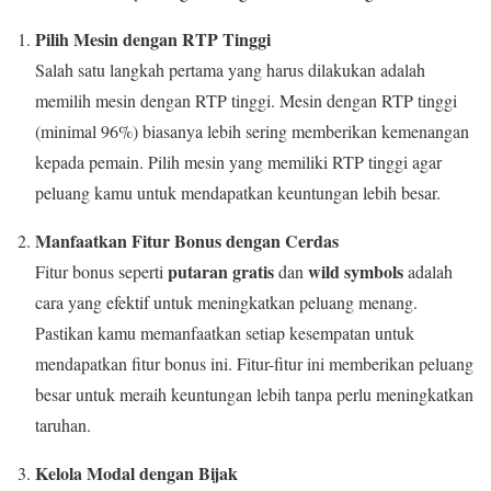
Pilih Mesin dengan RTP Tinggi
Salah satu langkah pertama yang harus dilakukan adalah
memilih mesin dengan RTP tinggi. Mesin dengan RTP tinggi
(minimal 96%) biasanya lebih sering memberikan kemenangan
kepada pemain. Pilih mesin yang memiliki RTP tinggi agar
peluang kamu untuk mendapatkan keuntungan lebih besar.
Manfaatkan Fitur Bonus dengan Cerdas
putaran gratis
wild symbols
Fitur bonus seperti
dan
adalah
cara yang efektif untuk meningkatkan peluang menang.
Pastikan kamu memanfaatkan setiap kesempatan untuk
mendapatkan fitur bonus ini. Fitur-fitur ini memberikan peluang
besar untuk meraih keuntungan lebih tanpa perlu meningkatkan
taruhan.
Kelola Modal dengan Bijak