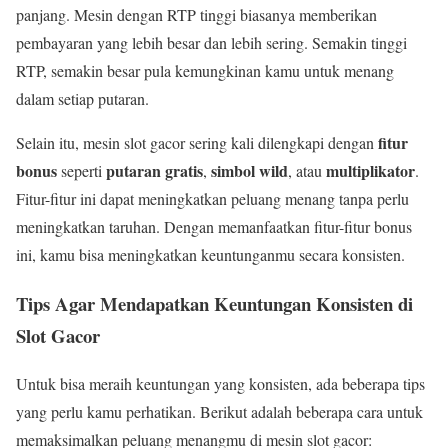
panjang. Mesin dengan RTP tinggi biasanya memberikan
pembayaran yang lebih besar dan lebih sering. Semakin tinggi
RTP, semakin besar pula kemungkinan kamu untuk menang
dalam setiap putaran.
fitur
Selain itu, mesin slot gacor sering kali dilengkapi dengan
bonus
putaran gratis
simbol wild
multiplikator
seperti
,
, atau
.
Fitur-fitur ini dapat meningkatkan peluang menang tanpa perlu
meningkatkan taruhan. Dengan memanfaatkan fitur-fitur bonus
ini, kamu bisa meningkatkan keuntunganmu secara konsisten.
Tips Agar Mendapatkan Keuntungan Konsisten di
Slot Gacor
Untuk bisa meraih keuntungan yang konsisten, ada beberapa tips
yang perlu kamu perhatikan. Berikut adalah beberapa cara untuk
memaksimalkan peluang menangmu di mesin slot gacor: