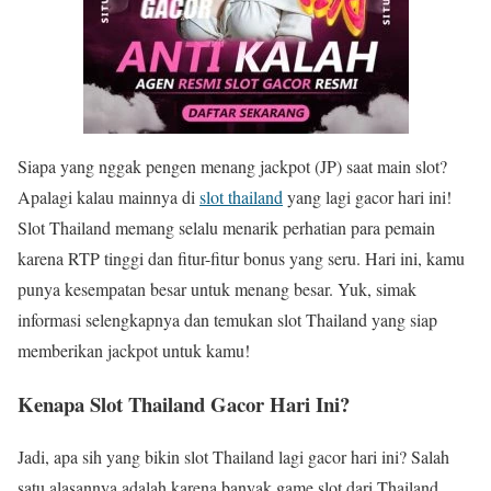
Siapa yang nggak pengen menang jackpot (JP) saat main slot?
Apalagi kalau mainnya di
slot thailand
yang lagi gacor hari ini!
Slot Thailand memang selalu menarik perhatian para pemain
karena RTP tinggi dan fitur-fitur bonus yang seru. Hari ini, kamu
punya kesempatan besar untuk menang besar. Yuk, simak
informasi selengkapnya dan temukan slot Thailand yang siap
memberikan jackpot untuk kamu!
Kenapa Slot Thailand Gacor Hari Ini?
Jadi, apa sih yang bikin slot Thailand lagi gacor hari ini? Salah
satu alasannya adalah karena banyak game slot dari Thailand