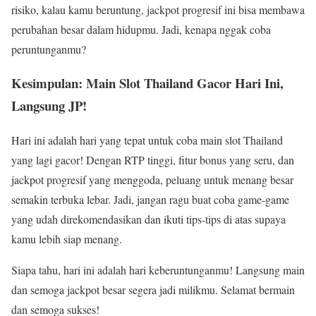
risiko, kalau kamu beruntung, jackpot progresif ini bisa membawa
perubahan besar dalam hidupmu. Jadi, kenapa nggak coba
peruntunganmu?
Kesimpulan: Main Slot Thailand Gacor Hari Ini,
Langsung JP!
Hari ini adalah hari yang tepat untuk coba main slot Thailand
yang lagi gacor! Dengan RTP tinggi, fitur bonus yang seru, dan
jackpot progresif yang menggoda, peluang untuk menang besar
semakin terbuka lebar. Jadi, jangan ragu buat coba game-game
yang udah direkomendasikan dan ikuti tips-tips di atas supaya
kamu lebih siap menang.
Siapa tahu, hari ini adalah hari keberuntunganmu! Langsung main
dan semoga jackpot besar segera jadi milikmu. Selamat bermain
dan semoga sukses!