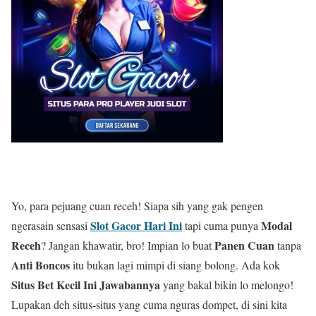
Yo, para pejuang cuan receh! Siapa sih yang gak pengen
Slot Gacor Hari Ini
Modal
ngerasain sensasi
tapi cuma punya
Receh
Panen Cuan
? Jangan khawatir, bro! Impian lo buat
tanpa
Anti Boncos
itu bukan lagi mimpi di siang bolong. Ada kok
Situs Bet Kecil Ini Jawabannya
yang bakal bikin lo melongo!
Lupakan deh situs-situs yang cuma nguras dompet, di sini kita