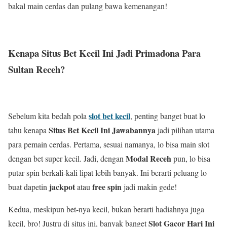
bakal main cerdas dan pulang bawa kemenangan!
Kenapa Situs Bet Kecil Ini Jadi Primadona Para
Sultan Receh?
slot bet kecil
Sebelum kita bedah pola
, penting banget buat lo
Situs Bet Kecil Ini Jawabannya
tahu kenapa
jadi pilihan utama
para pemain cerdas. Pertama, sesuai namanya, lo bisa main slot
Modal Receh
dengan bet super kecil. Jadi, dengan
pun, lo bisa
putar spin berkali-kali lipat lebih banyak. Ini berarti peluang lo
jackpot
free spin
buat dapetin
atau
jadi makin gede!
Kedua, meskipun bet-nya kecil, bukan berarti hadiahnya juga
Slot Gacor Hari Ini
kecil, bro! Justru di situs ini, banyak banget