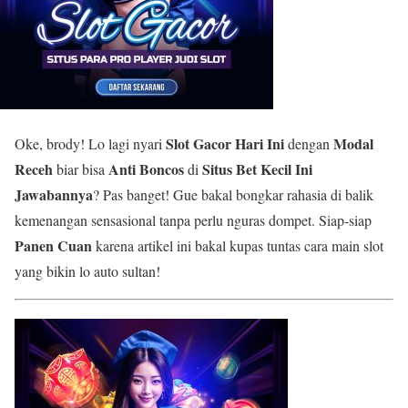
Slot Gacor Hari Ini
Modal
Oke, brody! Lo lagi nyari
dengan
Receh
Anti Boncos
Situs Bet Kecil Ini
biar bisa
di
Jawabannya
? Pas banget! Gue bakal bongkar rahasia di balik
kemenangan sensasional tanpa perlu nguras dompet. Siap-siap
Panen Cuan
karena artikel ini bakal kupas tuntas cara main slot
yang bikin lo auto sultan!