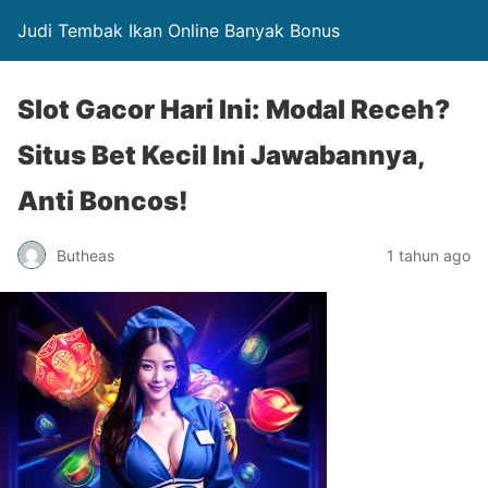
Judi Tembak Ikan Online Banyak Bonus
Slot Gacor Hari Ini: Modal Receh?
Situs Bet Kecil Ini Jawabannya,
Anti Boncos!
Butheas
1 tahun ago