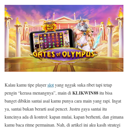
Kalau kamu tipe player
slot
yang nggak suka ribet tapi tetap
KLIKWIN88
pengin “kerasa menangnya”, main di
itu bisa
banget dibikin santai asal kamu punya cara main yang rapi. Ingat
ya, santai bukan berarti asal pencet. Justru gaya santai itu
kuncinya ada di kontrol: kapan mulai, kapan berhenti, dan gimana
kamu baca ritme permainan. Nah, di artikel ini aku kasih strategi