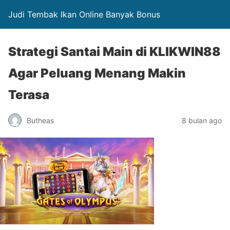
Judi Tembak Ikan Online Banyak Bonus
Strategi Santai Main di KLIKWIN88
Agar Peluang Menang Makin
Terasa
Butheas
8 bulan ago