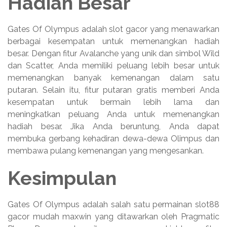
Hadiah Besar
Gates Of Olympus adalah slot gacor yang menawarkan
berbagai kesempatan untuk memenangkan hadiah
besar. Dengan fitur Avalanche yang unik dan simbol Wild
dan Scatter, Anda memiliki peluang lebih besar untuk
memenangkan banyak kemenangan dalam satu
putaran. Selain itu, fitur putaran gratis memberi Anda
kesempatan untuk bermain lebih lama dan
meningkatkan peluang Anda untuk memenangkan
hadiah besar. Jika Anda beruntung, Anda dapat
membuka gerbang kehadiran dewa-dewa Olimpus dan
membawa pulang kemenangan yang mengesankan.
Kesimpulan
Gates Of Olympus adalah salah satu permainan slot88
gacor mudah maxwin yang ditawarkan oleh Pragmatic