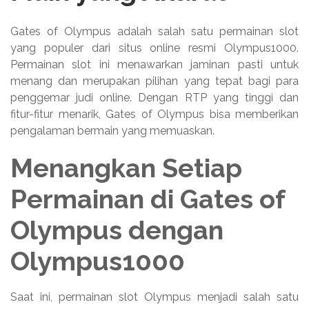
Gates of Olympus adalah salah satu permainan slot
yang populer dari situs online resmi Olympus1000.
Permainan slot ini menawarkan jaminan pasti untuk
menang dan merupakan pilihan yang tepat bagi para
penggemar judi online. Dengan RTP yang tinggi dan
fitur-fitur menarik, Gates of Olympus bisa memberikan
pengalaman bermain yang memuaskan.
Menangkan Setiap
Permainan di Gates of
Olympus dengan
Olympus1000
Saat ini, permainan slot Olympus menjadi salah satu