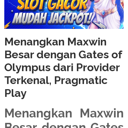
Menangkan Maxwin
Besar dengan Gates of
Olympus dari Provider
Terkenal, Pragmatic
Play
Menangkan Maxwin
Besar dengan Gates