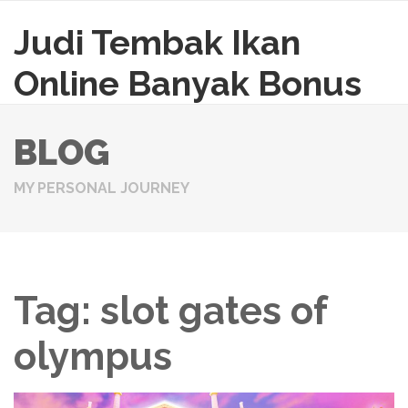
Judi Tembak Ikan
Skip
to
Online Banyak Bonus
content
BLOG
MY PERSONAL JOURNEY
Tag:
slot gates of
olympus