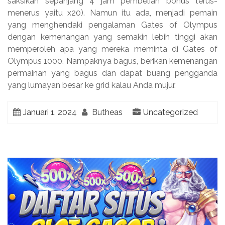
saksikan sepanjang 4 jam pembelian bonus terus-
menerus yaitu x20). Namun itu ada, menjadi pemain
yang menghendaki pengalaman Gates of Olympus
dengan kemenangan yang semakin lebih tinggi akan
memperoleh apa yang mereka meminta di Gates of
Olympus 1000. Nampaknya bagus, berikan kemenangan
permainan yang bagus dan dapat buang pengganda
yang lumayan besar ke grid kalau Anda mujur.
Januari 1, 2024
Butheas
Uncategorized