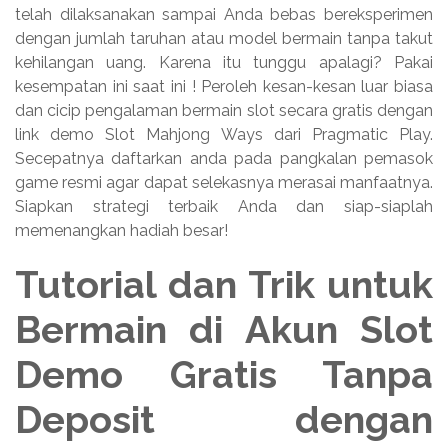
telah dilaksanakan sampai Anda bebas bereksperimen
dengan jumlah taruhan atau model bermain tanpa takut
kehilangan uang. Karena itu tunggu apalagi? Pakai
kesempatan ini saat ini ! Peroleh kesan-kesan luar biasa
dan cicip pengalaman bermain slot secara gratis dengan
link demo Slot Mahjong Ways dari Pragmatic Play.
Secepatnya daftarkan anda pada pangkalan pemasok
game resmi agar dapat selekasnya merasai manfaatnya.
Siapkan strategi terbaik Anda dan siap-siaplah
memenangkan hadiah besar!
Tutorial dan Trik untuk
Bermain di Akun Slot
Demo Gratis Tanpa
Deposit dengan