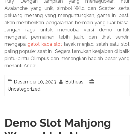
Play. Dengan tampilan yang menakjubkan, fitur
Avalanche yang unik, simbol Wild dan Scatter, serta
peluang menang yang menguntungkan, game ini pasti
akan memberikan pengalaman bermain yang luar biasa.
Jangan ragu untuk mencoba versi demo untuk
mengenal permainan lebih jauh, dan lihat sendiri
mengapa
gatot kaca slot
layak menjadi salah satu slot
paling populer saat ini. Segera temukan keajaiban di balik
pintu-pintu Olimpus dan menangkan hadiah besar yang
menanti Anda!
Desember 10, 2023
Butheas
Uncategorized
Demo Slot Mahjong