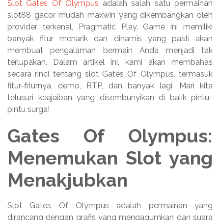
Slot Gates Of Olympus
adalah salah satu permainan
slot88 gacor mudah maxwin yang dikembangkan oleh
provider terkenal, Pragmatic Play. Game ini memiliki
banyak fitur menarik dan dinamis yang pasti akan
membuat pengalaman bermain Anda menjadi tak
terlupakan. Dalam artikel ini, kami akan membahas
secara rinci tentang slot Gates Of Olympus, termasuk
fitur-fiturnya, demo, RTP, dan banyak lagi. Mari kita
telusuri keajaiban yang disembunyikan di balik pintu-
pintu surga!
Gates Of Olympus:
Menemukan Slot yang
Menakjubkan
Slot Gates Of Olympus adalah permainan yang
dirancang dengan grafis yang mengagumkan dan suara