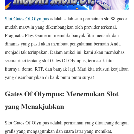
Slot Gates Of Olympus
adalah salah satu permainan slot88 gacor
mudah maxwin yang dikembangkan oleh provider terkenal,
Pragmatic Play. Game ini memiliki banyak fitur menarik dan
dinamis yang pasti akan membuat pengalaman bermain Anda
menjadi tak terlupakan. Dalam artikel ini, kami akan membahas
secara rinci tentang slot Gates Of Olympus, termasuk fitur-
fiturnya, demo, RTP, dan banyak lagi. Mari kita telusuri keajaiban
yang disembunyikan di balik pintu-pintu surga!
Gates Of Olympus: Menemukan Slot
yang Menakjubkan
Slot Gates Of Olympus adalah permainan yang dirancang dengan
grafis yang mengagumkan dan suara latar yang memikat,