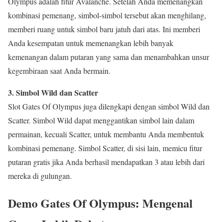
Olympus adalah fitur Avalanche. Setelah Anda memenangkan
kombinasi pemenang, simbol-simbol tersebut akan menghilang,
memberi ruang untuk simbol baru jatuh dari atas. Ini memberi
Anda kesempatan untuk memenangkan lebih banyak
kemenangan dalam putaran yang sama dan menambahkan unsur
kegembiraan saat Anda bermain.
3. Simbol Wild dan Scatter
Slot Gates Of Olympus juga dilengkapi dengan simbol Wild dan
Scatter. Simbol Wild dapat menggantikan simbol lain dalam
permainan, kecuali Scatter, untuk membantu Anda membentuk
kombinasi pemenang. Simbol Scatter, di sisi lain, memicu fitur
putaran gratis jika Anda berhasil mendapatkan 3 atau lebih dari
mereka di gulungan.
Demo Gates Of Olympus: Mengenal