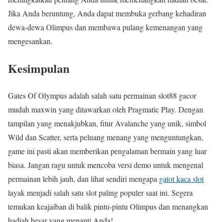
Jika Anda beruntung, Anda dapat membuka gerbang kehadiran
dewa-dewa Olimpus dan membawa pulang kemenangan yang
mengesankan.
Kesimpulan
Gates Of Olympus adalah salah satu permainan slot88 gacor
mudah maxwin yang ditawarkan oleh Pragmatic Play. Dengan
tampilan yang menakjubkan, fitur Avalanche yang unik, simbol
Wild dan Scatter, serta peluang menang yang menguntungkan,
game ini pasti akan memberikan pengalaman bermain yang luar
biasa. Jangan ragu untuk mencoba versi demo untuk mengenal
permainan lebih jauh, dan lihat sendiri mengapa
gatot kaca slot
layak menjadi salah satu slot paling populer saat ini. Segera
temukan keajaiban di balik pintu-pintu Olimpus dan menangkan
hadiah besar yang menanti Anda!