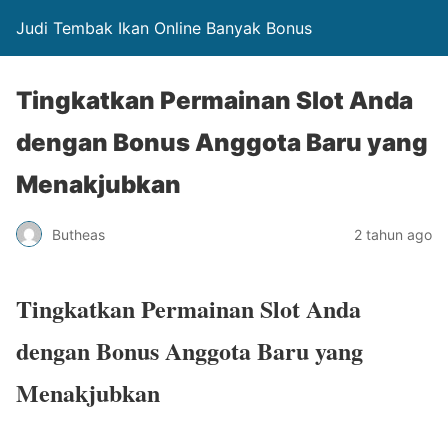
Judi Tembak Ikan Online Banyak Bonus
Tingkatkan Permainan Slot Anda
dengan Bonus Anggota Baru yang
Menakjubkan
Butheas
2 tahun ago
Tingkatkan Permainan Slot Anda
dengan Bonus Anggota Baru yang
Menakjubkan