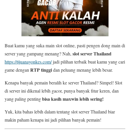
Buat kamu yang suka main slot online, pasti pengen dong main di
slot server Thailand
server yang gampang menang? Nah,
https://tijuanayonkes.com/
jadi pilihan terbaik buat kamu yang cari
RTP tinggi
game dengan
dan peluang menang lebih besar.
Kenapa banyak pemain beralih ke server Thailand? Simpel! Slot
di server ini dikenal lebih gacor, punya banyak fitur keren, dan
bisa kasih maxwin lebih sering!
yang paling penting
Yuk, kita bahas lebih dalam tentang slot server Thailand biar
makin paham kenapa ini jadi pilihan banyak pemain!