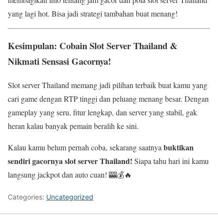
yang lagi hot. Bisa jadi strategi tambahan buat menang!
Kesimpulan: Cobain Slot Server Thailand &
Nikmati Sensasi Gacornya!
Slot server Thailand memang jadi pilihan terbaik buat kamu yang
cari game dengan RTP tinggi dan peluang menang besar. Dengan
gameplay yang seru, fitur lengkap, dan server yang stabil, gak
heran kalau banyak pemain beralih ke sini.
buktikan
Kalau kamu belum pernah coba, sekarang saatnya
sendiri gacornya slot server Thailand!
Siapa tahu hari ini kamu
langsung jackpot dan auto cuan! 🎰💰🔥
Categories:
Uncategorized