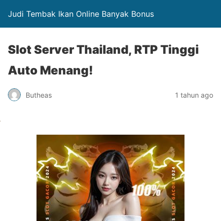
Judi Tembak Ikan Online Banyak Bonus
Slot Server Thailand, RTP Tinggi
Auto Menang!
Butheas
1 tahun ago