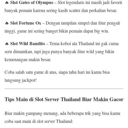
Slot Gates of Olympus
🔥
– Slot legendaris ini masih jadi favorit
banyak pemain karena sering kasih scatter dan perkalian besar.
Slot Fortune Ox
🔥
– Dengan tampilan simpel dan fitur pengali
tinggi, game ini sering banget bikin pemain dapat big win.
Slot Wild Bandito
🔥
– Tema koboi ala Thailand ini gak cuma
seru dimainkan, tapi juga punya banyak fitur wild yang bikin
kemenangan makin besar.
Coba salah satu game di atas, siapa tahu hari ini kamu bisa
langsung jackpot!
Tips Main di Slot Server Thailand Biar Makin Gacor
Biar makin gampang menang, ada beberapa trik yang bisa kamu
coba saat main di slot server Thailand: