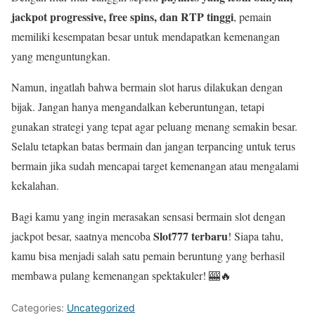
jackpot progressive, free spins, dan RTP tinggi
, pemain
memiliki kesempatan besar untuk mendapatkan kemenangan
yang menguntungkan.
Namun, ingatlah bahwa bermain slot harus dilakukan dengan
bijak. Jangan hanya mengandalkan keberuntungan, tetapi
gunakan strategi yang tepat agar peluang menang semakin besar.
Selalu tetapkan batas bermain dan jangan terpancing untuk terus
bermain jika sudah mencapai target kemenangan atau mengalami
kekalahan.
Bagi kamu yang ingin merasakan sensasi bermain slot dengan
Slot777 terbaru
jackpot besar, saatnya mencoba
! Siapa tahu,
kamu bisa menjadi salah satu pemain beruntung yang berhasil
membawa pulang kemenangan spektakuler! 🎰🔥
Categories:
Uncategorized