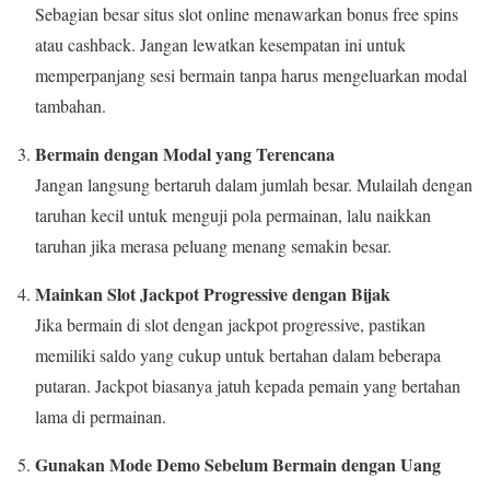
Sebagian besar situs slot online menawarkan bonus free spins
atau cashback. Jangan lewatkan kesempatan ini untuk
memperpanjang sesi bermain tanpa harus mengeluarkan modal
tambahan.
Bermain dengan Modal yang Terencana
Jangan langsung bertaruh dalam jumlah besar. Mulailah dengan
taruhan kecil untuk menguji pola permainan, lalu naikkan
taruhan jika merasa peluang menang semakin besar.
Mainkan Slot Jackpot Progressive dengan Bijak
Jika bermain di slot dengan jackpot progressive, pastikan
memiliki saldo yang cukup untuk bertahan dalam beberapa
putaran. Jackpot biasanya jatuh kepada pemain yang bertahan
lama di permainan.
Gunakan Mode Demo Sebelum Bermain dengan Uang