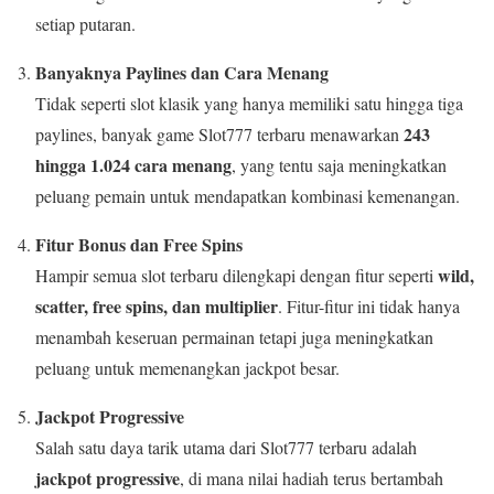
setiap putaran.
Banyaknya Paylines dan Cara Menang
Tidak seperti slot klasik yang hanya memiliki satu hingga tiga
243
paylines, banyak game Slot777 terbaru menawarkan
hingga 1.024 cara menang
, yang tentu saja meningkatkan
peluang pemain untuk mendapatkan kombinasi kemenangan.
Fitur Bonus dan Free Spins
wild,
Hampir semua slot terbaru dilengkapi dengan fitur seperti
scatter, free spins, dan multiplier
. Fitur-fitur ini tidak hanya
menambah keseruan permainan tetapi juga meningkatkan
peluang untuk memenangkan jackpot besar.
Jackpot Progressive
Salah satu daya tarik utama dari Slot777 terbaru adalah
jackpot progressive
, di mana nilai hadiah terus bertambah