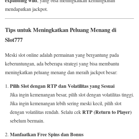
expanding wild
, yang bisa meningkatkan kemungkinan
mendapatkan jackpot.
Tips untuk Meningkatkan Peluang Menang di
Slot777
Meski slot online adalah permainan yang bergantung pada
keberuntungan, ada beberapa strategi yang bisa membantu
meningkatkan peluang menang dan meraih jackpot besar:
Pilih Slot dengan RTP dan Volatilitas yang Sesuai
Jika ingin kemenangan besar, pilih slot dengan volatilitas tinggi.
Jika ingin kemenangan lebih sering meski kecil, pilih slot
RTP (Return to Player)
dengan volatilitas rendah. Selalu cek
sebelum bermain.
Manfaatkan Free Spins dan Bonus